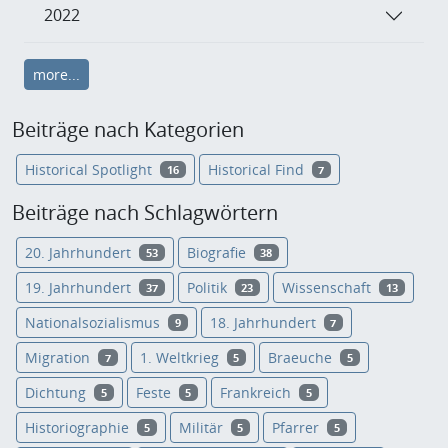
2022
more...
Beiträge nach Kategorien
Historical Spotlight
Historical Find
16
7
Beiträge nach Schlagwörtern
20. Jahrhundert
Biografie
53
38
19. Jahrhundert
Politik
Wissenschaft
37
23
13
Nationalsozialismus
18. Jahrhundert
9
7
Migration
1. Weltkrieg
Braeuche
7
5
5
Dichtung
Feste
Frankreich
5
5
5
Historiographie
Militär
Pfarrer
5
5
5