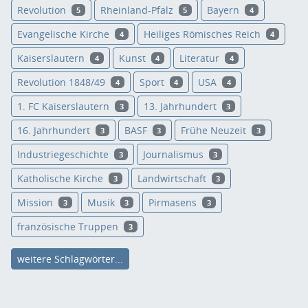
Revolution
Rheinland-Pfalz
Bayern
5
5
4
Evangelische Kirche
Heiliges Römisches Reich
4
4
Kaiserslautern
Kunst
Literatur
4
4
4
Revolution 1848/49
Sport
USA
4
4
4
1. FC Kaiserslautern
13. Jahrhundert
3
3
16. Jahrhundert
BASF
Frühe Neuzeit
3
3
3
Industriegeschichte
Journalismus
3
3
Katholische Kirche
Landwirtschaft
3
3
Mission
Musik
Pirmasens
3
3
3
französische Truppen
3
weitere Schlagwörter...