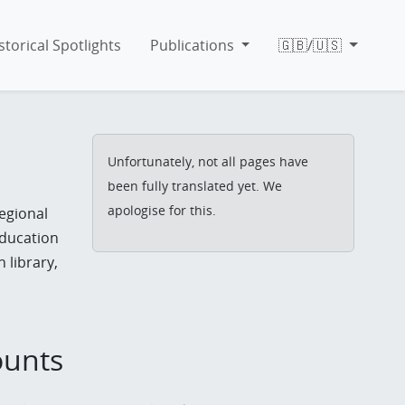
storical Spotlights
Publications
🇬🇧/🇺🇸
Unfortunately, not all pages have
been fully translated yet. We
apologise for this.
Regional
 education
 library,
ounts