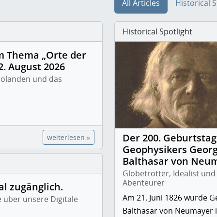
All Articles
Historical 
Historical Spotlight
m Thema „Orte der
. August 2026
mbolanden und das
Der 200. Geburtstag
weiterlesen »
Geophysikers Geor
Balthasar von Neu
Globetrotter, Idealist und
Abenteurer
al zugänglich.
Am 21. Juni 1826 wurde G
e über unsere Digitale
Balthasar von Neumayer 