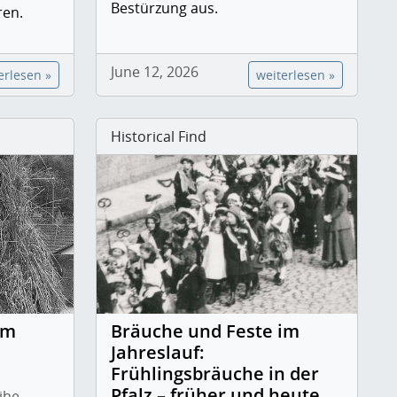
Bestürzung aus.
ren.
June 12, 2026
erlesen »
weiterlesen »
Historical Find
im
Bräuche und Feste im
Jahreslauf:
Frühlingsbräuche in der
Pfalz – früher und heute
ihe