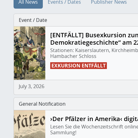
All News
Events / Dates
Publisher News
Event / Date
[ENTFÄLLT] Busexkursion zu
Demokratiegeschichte“ am 22
Stationen: Kaiserslautern, Kirchhei
Hambacher Schloss
EXKURSION ENTFÄLLT
July 3, 2026
General Notification
›Der Pfälzer in Amerika‹ digit
Lesen Sie die Wochenzeitschrift onlin
Sammlung!