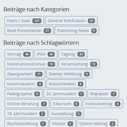
Beiträge nach Kategorien
Event / Date
General Notification
121
33
Book Presentation
Publishing News
21
9
Beiträge nach Schlagwörtern
Vortrag
IPGV
Tagung
46
34
22
Nationalsozialismus
Veranstaltung
15
12
Zwangsarbeit
Zweiter Weltkrieg
11
9
Kaiserslautern
Klosterlexikon
8
8
Paläographie
20. Jahrhundert
Migration
8
7
7
Online-Beratung
Exkursion
Institutsverlag
7
6
6
18. Jahrhundert
Ausstellung
5
5
Buchvorstellung
Kloster
Online-Vortrag
5
5
5