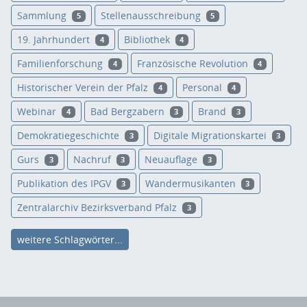
Sammlung
Stellenausschreibung
5
5
19. Jahrhundert
Bibliothek
4
4
Familienforschung
Französische Revolution
4
4
Historischer Verein der Pfalz
Personal
4
4
Webinar
Bad Bergzabern
Brand
4
3
3
Demokratiegeschichte
Digitale Migrationskartei
3
3
Gurs
Nachruf
Neuauflage
3
3
3
Publikation des IPGV
Wandermusikanten
3
3
Zentralarchiv Bezirksverband Pfalz
3
weitere Schlagwörter...