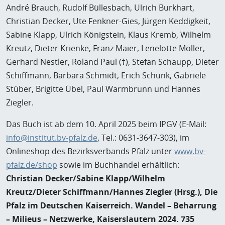
André Brauch, Rudolf Büllesbach, Ulrich Burkhart,
Christian Decker, Ute Fenkner-Gies, Jürgen Keddigkeit,
Sabine Klapp, Ulrich Königstein, Klaus Kremb, Wilhelm
Kreutz, Dieter Krienke, Franz Maier, Lenelotte Möller,
Gerhard Nestler, Roland Paul (†), Stefan Schaupp, Dieter
Schiffmann, Barbara Schmidt, Erich Schunk, Gabriele
Stüber, Brigitte Übel, Paul Warmbrunn und Hannes
Ziegler.
Das Buch ist ab dem 10. April 2025 beim IPGV (E-Mail:
info@institut.bv-pfalz.de
, Tel.: 0631-3647-303), im
Onlineshop des Bezirksverbands Pfalz unter
www.bv-
pfalz.de/shop
sowie im Buchhandel erhältlich:
Christian Decker/Sabine Klapp/Wilhelm
Kreutz/Dieter Schiffmann/Hannes Ziegler (Hrsg.), Die
Pfalz im Deutschen Kaiserreich. Wandel – Beharrung
– Milieus – Netzwerke, Kaiserslautern 2024. 735