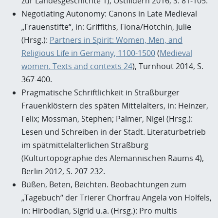
zur Landesgeschichte 1), Ostfildern 2016, S. 81-105.
Negotiating Autonomy: Canons in Late Medieval
„Frauenstifte“, in: Griffiths, Fiona/Hotchin, Julie
(Hrsg.):
Partners in Spirit: Women, Men, and
Religious Life in Germany, 1100-1500
(
Medieval
women. Texts and contexts 24
), Turnhout 2014, S.
367-400.
Pragmatische Schriftlichkeit in Straßburger
Frauenklöstern des späten Mittelalters, in: Heinzer,
Felix; Mossman, Stephen; Palmer, Nigel (Hrsg.):
Lesen und Schreiben in der Stadt. Literaturbetrieb
im spätmittelalterlichen Straßburg
(Kulturtopographie des Alemannischen Raums 4),
Berlin 2012, S. 207-232.
Büßen, Beten, Beichten. Beobachtungen zum
„Tagebuch“ der Trierer Chorfrau Angela von Holfels,
in: Hirbodian, Sigrid u.a. (Hrsg.): Pro multis