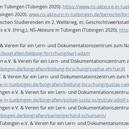
 in Tübingen (Tübingen 2020).
https://www.ns-akteure-in-tue
bingen 2020).
www.ns-akteure-in-tuebingen.de/bereiche/fo
schen Studierenden im 2. Weltkrieg, in: Geschichtswerkstatt
e.V. (Hrsg.), NS-Akteure in Tübingen (Tübingen 2020).
http
 & Verein für ein Lern- und Dokumentationszentrum zum Nat
/biografien/bildung-forschung/karl-adam
n e.V. & Verein für ein Lern- und Dokumentationszentrum zu
ebingen.de/biografien/bildung-forschung/sophie-ehrhardt
V. & Verein für ein Lern- und Dokumentationszentrum zum Na
e-in-tuebingen.de/biografien/bildung-forschung/gustav-rie
ingen e.V. & Verein für ein Lern- und Dokumentationszentru
-in-tuebingen.de/biografien/polizei-justiz-ss/gustav-adolf-s
gen e.V. & Verein für ein Lern- und Dokumentationszentrum
ebingen.de/biografien/partei/gerhard-schumann/
Tübingen e.V. & Verein für ein Lern- und Dokumentationsze