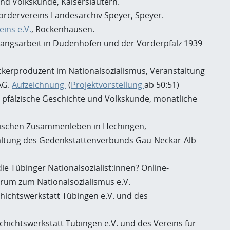
 und Volkskunde, Kaiserslautern.
Fördervereins Landesarchiv Speyer, Speyer.
ins e.V.
, Rockenhausen.
Zwangsarbeit in Dudenhofen und der Vorderpfalz 1939
Zuckerproduzent im Nationalsozialismus, Veranstaltung
AG.
Aufzeichnung
(
Projektvorstellung
ab 50:51)
ür pfälzische Geschichte und Volkskunde, monatliche
üdischen Zusammenleben in Hechingen,
altung des Gedenkstättenverbunds Gäu-Neckar-Alb
 Tübinger Nationalsozialist:innen? Online-
trum zum Nationalsozialismus e.V.
hichtswerkstatt Tübingen e.V. und des
chichtswerkstatt Tübingen e.V. und des Vereins für