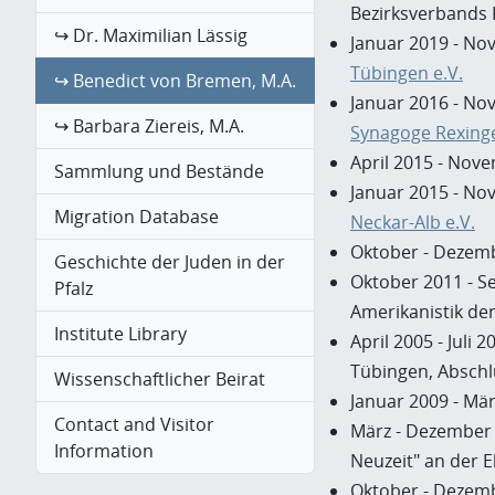
Bezirksverbands P
↪ Dr. Maximilian Lässig
Januar 2019 - No
Tübingen e.V.
↪ Benedict von Bremen, M.A.
Januar 2016 - No
↪ Barbara Ziereis, M.A.
Synagoge Rexinge
April 2015 - Nov
Sammlung und Bestände
Januar 2015 - No
Migration Database
Neckar-Alb e.V.
Oktober - Dezemb
Geschichte der Juden in der
Oktober 2011 - Se
Pfalz
Amerikanistik de
Institute Library
April 2005 - Juli
Tübingen, Abschl
Wissenschaftlicher Beirat
Januar 2009 - Mär
Contact and Visitor
März - Dezember 
Information
Neuzeit" an der 
Oktober - Dezemb