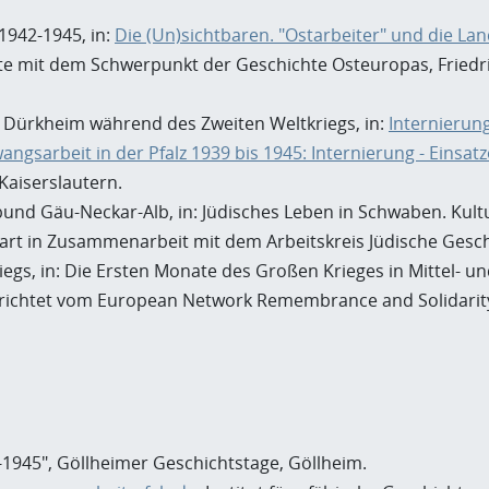
 1942-1945, in:
Die (Un)sichtbaren. "Ostarbeiter" und die L
e mit dem Schwerpunkt der Geschichte Osteuropas, Friedric
 Dürkheim während des Zweiten Weltkriegs, in:
Internierun
angsarbeit in der Pfalz 1939 bis 1945: Internierung - Einsat
Kaiserslautern.
d Gäu-Neckar-Alb, in: Jüdisches Leben in Schwaben. Kultu
rt in Zusammenarbeit mit dem Arbeitskreis Jüdische Geschic
iegs, in: Die Ersten Monate des Großen Krieges in Mittel- 
chtet vom European Network Remembrance and Solidarity et 
9-1945", Göllheimer Geschichtstage, Göllheim.