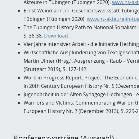
Akteure in Tübingen (Tübingen 2020).
www.ns-akt
Ernst Weinmann, in: Geschichtswerkstatt Tübinge
Tübingen (Tübingen 2020).
www.ns-akteure-in-tue
The Tübingen History Path to National Socialism:
S. 36-38.
Download
Vier Jahre intensiver Arbeit - die Initiative Hec
Wirtschaftliche Ausplünderung von Textilgeschäft
Martin Ulmer (Hrsg.), Ausgrenzung – Raub – Ver
(Stuttgart 2019), S. 127-142.
Work-in-Progress Report: Project "The Economic 
in 20th Century European History Nr. 5 (Dezember
Jugendarbeit in der Alten Synagoge Hechingen - ei
Warriors and Victims: Commemorating War on the 
European History Nr. 2 (Dezember 2013), S. 229-
Konferenzvorträge (Auswahl)