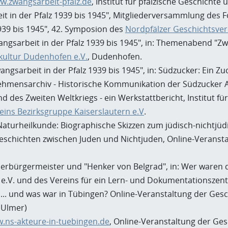
w.zwangsarbeit-pfalz.de
, Institut für pfälzische Geschichte
it in der Pfalz 1939 bis 1945", Mitgliederversammlung des 
939 bis 1945", 42. Symposion des
Nordpfälzer Geschichtsvere
angsarbeit in der Pfalz 1939 bis 1945", in: Themenabend "
kultur Dudenhofen e.V.
, Dudenhofen.
angsarbeit in der Pfalz 1939 bis 1945", in: Südzucker: Ein 
hmensarchiv - Historische Kommunikation der Südzucker 
d des Zweiten Weltkriegs - ein Werkstattbericht, Institut f
eins Bezirksgruppe Kaiserslautern e.V
.
 Naturheilkunde: Biographische Skizzen zum jüdisch-nichtj
schichten zwischen Juden und Nichtjuden, Online-Veranst
bürgermeister und "Henker von Belgrad", in: Wer waren die
e.V. und des Vereins für ein Lern- und Dokumentationszen
... und was war in Tübingen? Online-Veranstaltung der Gesc
 Ulmer)
.ns-akteure-in-tuebingen.de
, Online-Veranstaltung der Ges