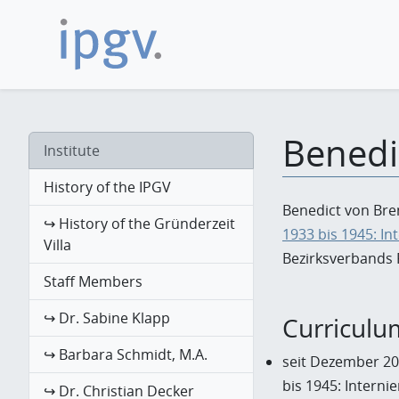
Benedi
Institute
History of the IPGV
Benedict von Brem
↪ History of the Gründerzeit
1933 bis 1945: In
Villa
Bezirksverbands P
Staff Members
↪ Dr. Sabine Klapp
Curriculu
↪ Barbara Schmidt, M.A.
seit Dezember 202
bis 1945: Interni
↪ Dr. Christian Decker