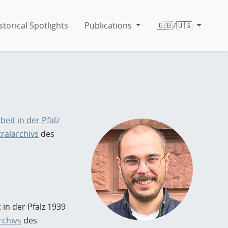
storical Spotlights
Publications
🇬🇧/🇺🇸
eit in der Pfalz
ralarchivs
des
in der Pfalz 1939
rchivs
des