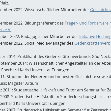
falz.
vember 2022: Wissenschaftlicher Mitarbeiter der
Geschichts
vember 2022: Bildungsreferent des
Träger- und Förderverei
n e.V.
ember 2022: Pädagogischer Mitarbeiter der
Initiative Hechin
vember 2022: Social Media-Manager des
Gedenkstättenverb
er 2014: Praktikant des Gedenkstättenverbunds Gäu-Neckar
ptember 2014: Wissenschaftlicher Angestellter an der Abtei
r Eberhard Karls Universität Tübingen
 2011: Studium der Neueren und neuesten Geschichte sowie d
uss: Magister Artium
z 2011: Studentische Hilfskraft und Tutor am Seminar für Z
2008: Studentische Hilfskraft im Sonderforschungsbereich 4
Eberhard Karls Universität Tübingen
er 2007: Studentische Hilfskraft am Seminar für Zeitgeschi