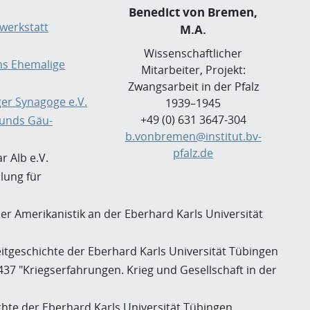
Benedict von Bremen,
werkstatt
M.A.
Wissenschaftlicher
ns Ehemalige
Mitarbeiter, Projekt:
Zwangsarbeit in der Pfalz
ger Synagoge e.V.
1939–1945
+49 (0) 631 3647-304
unds Gäu-
b.vonbremen@institut.bv-
pfalz.de
 Alb e.V.
lung für
er Amerikanistik an der Eberhard Karls Universität
eitgeschichte der Eberhard Karls Universität Tübingen
37 "Kriegserfahrungen. Krieg und Gesellschaft in der
chte der Eberhard Karls Universität Tübingen