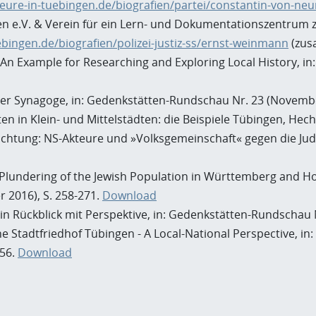
eure-in-tuebingen.de/biografien/partei/constantin-von-neu
n e.V. & Verein für ein Lern- und Dokumentationszentrum zu
bingen.de/biografien/polizei-justiz-ss/ernst-weinmann
(zus
 An Example for Researching and Exploring Local History, in
hinger Synagoge, in: Gedenkstätten-Rundschau Nr. 23 (Novembe
en in Klein- und Mittelstädten: die Beispiele Tübingen, Hech
nichtung: NS-Akteure und »Volksgemeinschaft« gegen die Ju
Plundering of the Jewish Population in Württemberg and Ho
 2016), S. 258-271.
Download
n Rückblick mit Perspektive, in: Gedenkstätten-Rundschau Nr
Stadtfriedhof Tübingen - A Local-National Perspective, in:
256.
Download