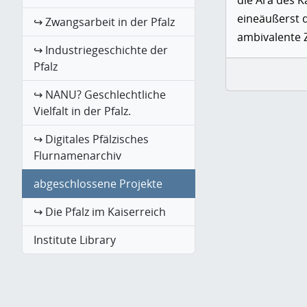
die Ära des K
eineäußerst 
↪ Zwangsarbeit in der Pfalz
ambivalente Z
↪ Industriegeschichte der
Pfalz
↪ NANU? Geschlechtliche
Vielfalt in der Pfalz.
↪ Digitales Pfälzisches
Flurnamenarchiv
abgeschlossene Projekte
↪ Die Pfalz im Kaiserreich
Institute Library