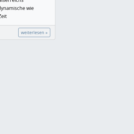
aiserreichs
dynamische wie
eit
weiterlesen »