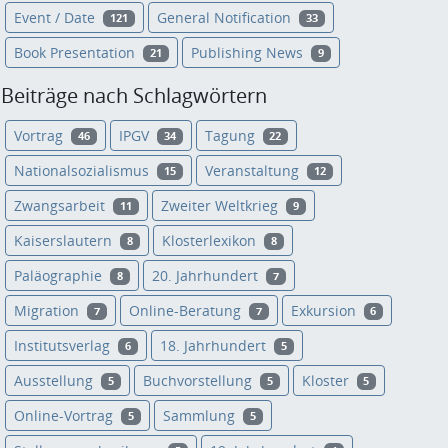
Event / Date
General Notification
121
33
Book Presentation
Publishing News
21
9
Beiträge nach Schlagwörtern
Vortrag
IPGV
Tagung
46
34
22
Nationalsozialismus
Veranstaltung
15
12
Zwangsarbeit
Zweiter Weltkrieg
11
9
Kaiserslautern
Klosterlexikon
8
8
Paläographie
20. Jahrhundert
8
7
Migration
Online-Beratung
Exkursion
7
7
6
Institutsverlag
18. Jahrhundert
6
5
Ausstellung
Buchvorstellung
Kloster
5
5
5
Online-Vortrag
Sammlung
5
5