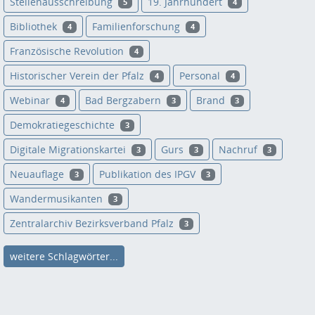
Stellenausschreibung
19. Jahrhundert
5
4
Bibliothek
Familienforschung
4
4
Französische Revolution
4
Historischer Verein der Pfalz
Personal
4
4
Webinar
Bad Bergzabern
Brand
4
3
3
Demokratiegeschichte
3
Digitale Migrationskartei
Gurs
Nachruf
3
3
3
Neuauflage
Publikation des IPGV
3
3
Wandermusikanten
3
Zentralarchiv Bezirksverband Pfalz
3
weitere Schlagwörter...