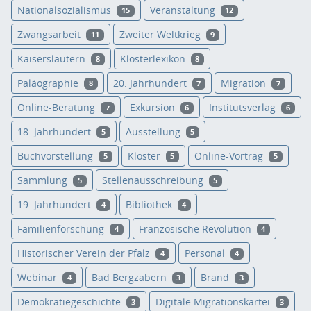
Nationalsozialismus
Veranstaltung
15
12
Zwangsarbeit
Zweiter Weltkrieg
11
9
Kaiserslautern
Klosterlexikon
8
8
Paläographie
20. Jahrhundert
Migration
8
7
7
Online-Beratung
Exkursion
Institutsverlag
7
6
6
18. Jahrhundert
Ausstellung
5
5
Buchvorstellung
Kloster
Online-Vortrag
5
5
5
Sammlung
Stellenausschreibung
5
5
19. Jahrhundert
Bibliothek
4
4
Familienforschung
Französische Revolution
4
4
Historischer Verein der Pfalz
Personal
4
4
Webinar
Bad Bergzabern
Brand
4
3
3
Demokratiegeschichte
Digitale Migrationskartei
3
3