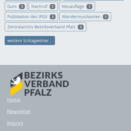
Gurs
Nachruf
Neuauflage
3
3
3
Publikation des IPGV
Wandermusikanten
3
3
Zentralarchiv Bezirksverband Pfalz
3
weitere Schlagwörter...
Home
Newsletter
Imprint