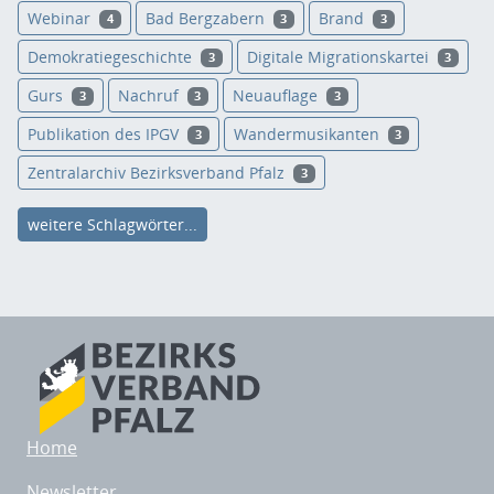
Webinar
Bad Bergzabern
Brand
4
3
3
Demokratiegeschichte
Digitale Migrationskartei
3
3
Gurs
Nachruf
Neuauflage
3
3
3
Publikation des IPGV
Wandermusikanten
3
3
Zentralarchiv Bezirksverband Pfalz
3
weitere Schlagwörter...
Home
Newsletter