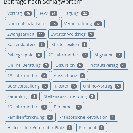
Beiträge nach Schlagwörtern
Vortrag
IPGV
Tagung
46
34
22
Nationalsozialismus
Veranstaltung
15
12
Zwangsarbeit
Zweiter Weltkrieg
11
9
Kaiserslautern
Klosterlexikon
8
8
Paläographie
20. Jahrhundert
Migration
8
7
7
Online-Beratung
Exkursion
Institutsverlag
7
6
6
18. Jahrhundert
Ausstellung
5
5
Buchvorstellung
Kloster
Online-Vortrag
5
5
5
Sammlung
Stellenausschreibung
5
5
19. Jahrhundert
Bibliothek
4
4
Familienforschung
Französische Revolution
4
4
Historischer Verein der Pfalz
Personal
4
4