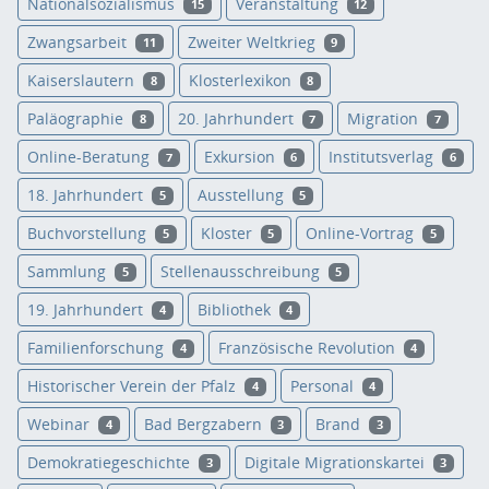
Nationalsozialismus
Veranstaltung
15
12
Zwangsarbeit
Zweiter Weltkrieg
11
9
Kaiserslautern
Klosterlexikon
8
8
Paläographie
20. Jahrhundert
Migration
8
7
7
Online-Beratung
Exkursion
Institutsverlag
7
6
6
18. Jahrhundert
Ausstellung
5
5
Buchvorstellung
Kloster
Online-Vortrag
5
5
5
Sammlung
Stellenausschreibung
5
5
19. Jahrhundert
Bibliothek
4
4
Familienforschung
Französische Revolution
4
4
Historischer Verein der Pfalz
Personal
4
4
Webinar
Bad Bergzabern
Brand
4
3
3
Demokratiegeschichte
Digitale Migrationskartei
3
3