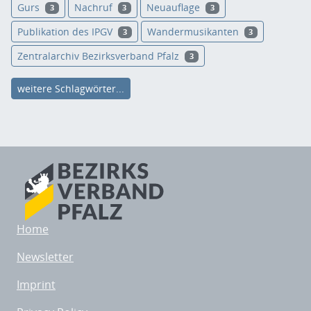
Gurs
Nachruf
Neuauflage
3
3
3
Publikation des IPGV
Wandermusikanten
3
3
Zentralarchiv Bezirksverband Pfalz
3
weitere Schlagwörter...
Home
Newsletter
Imprint