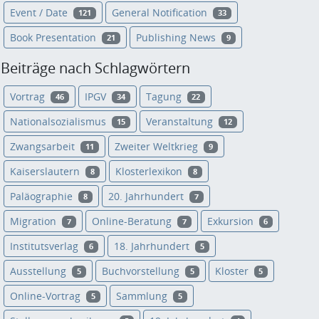
Event / Date
General Notification
121
33
Book Presentation
Publishing News
21
9
Beiträge nach Schlagwörtern
Vortrag
IPGV
Tagung
46
34
22
Nationalsozialismus
Veranstaltung
15
12
Zwangsarbeit
Zweiter Weltkrieg
11
9
Kaiserslautern
Klosterlexikon
8
8
Paläographie
20. Jahrhundert
8
7
Migration
Online-Beratung
Exkursion
7
7
6
Institutsverlag
18. Jahrhundert
6
5
Ausstellung
Buchvorstellung
Kloster
5
5
5
Online-Vortrag
Sammlung
5
5