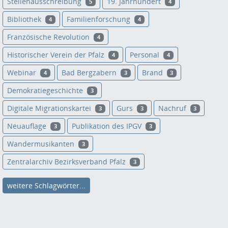
Stellenausschreibung
19. Jahrhundert
5
4
Bibliothek
Familienforschung
4
4
Französische Revolution
4
Historischer Verein der Pfalz
Personal
4
4
Webinar
Bad Bergzabern
Brand
4
3
3
Demokratiegeschichte
3
Digitale Migrationskartei
Gurs
Nachruf
3
3
3
Neuauflage
Publikation des IPGV
3
3
Wandermusikanten
3
Zentralarchiv Bezirksverband Pfalz
3
weitere Schlagwörter...