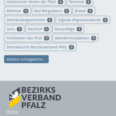
Historischer Verein der Pfalz
Personal
4
4
Webinar
Bad Bergzabern
Brand
4
3
3
Demokratiegeschichte
Digitale Migrationskartei
3
3
Gurs
Nachruf
Neuauflage
3
3
3
Publikation des IPGV
Wandermusikanten
3
3
Zentralarchiv Bezirksverband Pfalz
3
weitere Schlagwörter...
Home