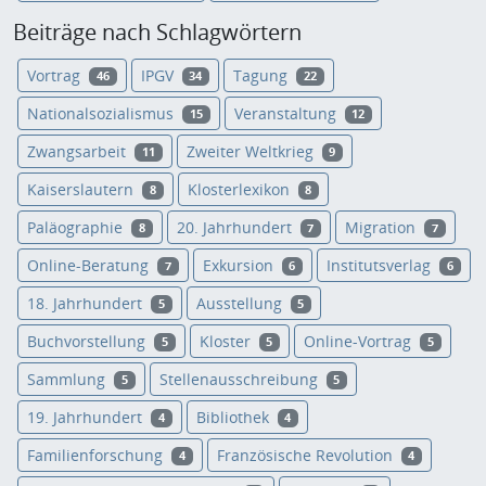
Beiträge nach Schlagwörtern
Vortrag
IPGV
Tagung
46
34
22
Nationalsozialismus
Veranstaltung
15
12
Zwangsarbeit
Zweiter Weltkrieg
11
9
Kaiserslautern
Klosterlexikon
8
8
Paläographie
20. Jahrhundert
Migration
8
7
7
Online-Beratung
Exkursion
Institutsverlag
7
6
6
18. Jahrhundert
Ausstellung
5
5
Buchvorstellung
Kloster
Online-Vortrag
5
5
5
Sammlung
Stellenausschreibung
5
5
19. Jahrhundert
Bibliothek
4
4
Familienforschung
Französische Revolution
4
4