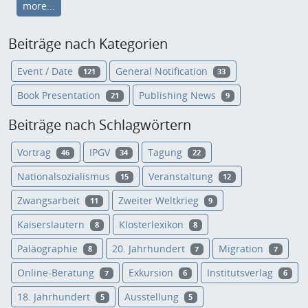
more...
Beiträge nach Kategorien
Event / Date
General Notification
121
33
Book Presentation
Publishing News
21
9
Beiträge nach Schlagwörtern
Vortrag
IPGV
Tagung
46
34
22
Nationalsozialismus
Veranstaltung
15
12
Zwangsarbeit
Zweiter Weltkrieg
11
9
Kaiserslautern
Klosterlexikon
8
8
Paläographie
20. Jahrhundert
Migration
8
7
7
Online-Beratung
Exkursion
Institutsverlag
7
6
6
18. Jahrhundert
Ausstellung
5
5