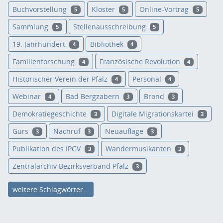
Buchvorstellung
Kloster
Online-Vortrag
5
5
5
Sammlung
Stellenausschreibung
5
5
19. Jahrhundert
Bibliothek
4
4
Familienforschung
Französische Revolution
4
4
Historischer Verein der Pfalz
Personal
4
4
Webinar
Bad Bergzabern
Brand
4
3
3
Demokratiegeschichte
Digitale Migrationskartei
3
3
Gurs
Nachruf
Neuauflage
3
3
3
Publikation des IPGV
Wandermusikanten
3
3
Zentralarchiv Bezirksverband Pfalz
3
weitere Schlagwörter...