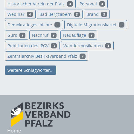
Historischer Verein der Pfalz
Personal
4
4
Webinar
Bad Bergzabern
Brand
4
3
3
Demokratiegeschichte
Digitale Migrationskartei
3
3
Gurs
Nachruf
Neuauflage
3
3
3
Publikation des IPGV
Wandermusikanten
3
3
Zentralarchiv Bezirksverband Pfalz
3
weitere Schlagwörter...
Home