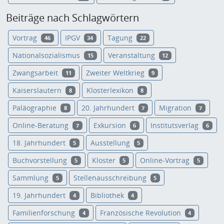
Beiträge nach Schlagwörtern
Vortrag
IPGV
Tagung
46
34
22
Nationalsozialismus
Veranstaltung
15
12
Zwangsarbeit
Zweiter Weltkrieg
11
9
Kaiserslautern
Klosterlexikon
8
8
Paläographie
20. Jahrhundert
Migration
8
7
7
Online-Beratung
Exkursion
Institutsverlag
7
6
6
18. Jahrhundert
Ausstellung
5
5
Buchvorstellung
Kloster
Online-Vortrag
5
5
5
Sammlung
Stellenausschreibung
5
5
19. Jahrhundert
Bibliothek
4
4
Familienforschung
Französische Revolution
4
4