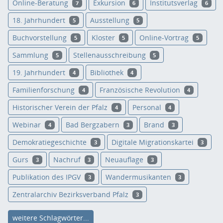
Online-Beratung
Exkursion
Institutsverlag
7
6
6
18. Jahrhundert
Ausstellung
5
5
Buchvorstellung
Kloster
Online-Vortrag
5
5
5
Sammlung
Stellenausschreibung
5
5
19. Jahrhundert
Bibliothek
4
4
Familienforschung
Französische Revolution
4
4
Historischer Verein der Pfalz
Personal
4
4
Webinar
Bad Bergzabern
Brand
4
3
3
Demokratiegeschichte
Digitale Migrationskartei
3
3
Gurs
Nachruf
Neuauflage
3
3
3
Publikation des IPGV
Wandermusikanten
3
3
Zentralarchiv Bezirksverband Pfalz
3
weitere Schlagwörter...