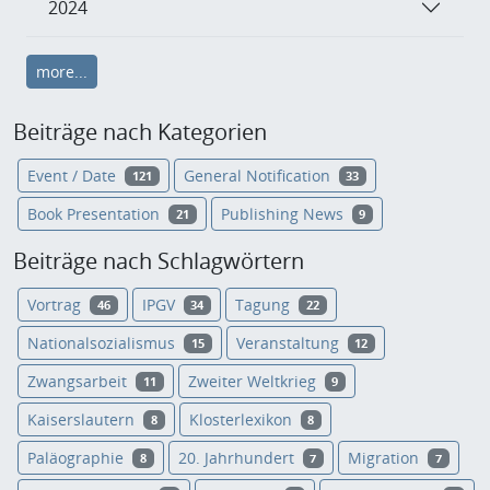
2024
more...
Beiträge nach Kategorien
Event / Date
General Notification
121
33
Book Presentation
Publishing News
21
9
Beiträge nach Schlagwörtern
Vortrag
IPGV
Tagung
46
34
22
Nationalsozialismus
Veranstaltung
15
12
Zwangsarbeit
Zweiter Weltkrieg
11
9
Kaiserslautern
Klosterlexikon
8
8
Paläographie
20. Jahrhundert
Migration
8
7
7