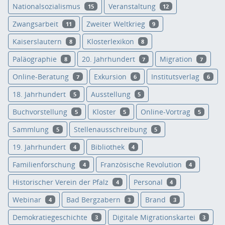
Nationalsozialismus
Veranstaltung
15
12
Zwangsarbeit
Zweiter Weltkrieg
11
9
Kaiserslautern
Klosterlexikon
8
8
Paläographie
20. Jahrhundert
Migration
8
7
7
Online-Beratung
Exkursion
Institutsverlag
7
6
6
18. Jahrhundert
Ausstellung
5
5
Buchvorstellung
Kloster
Online-Vortrag
5
5
5
Sammlung
Stellenausschreibung
5
5
19. Jahrhundert
Bibliothek
4
4
Familienforschung
Französische Revolution
4
4
Historischer Verein der Pfalz
Personal
4
4
Webinar
Bad Bergzabern
Brand
4
3
3
Demokratiegeschichte
Digitale Migrationskartei
3
3