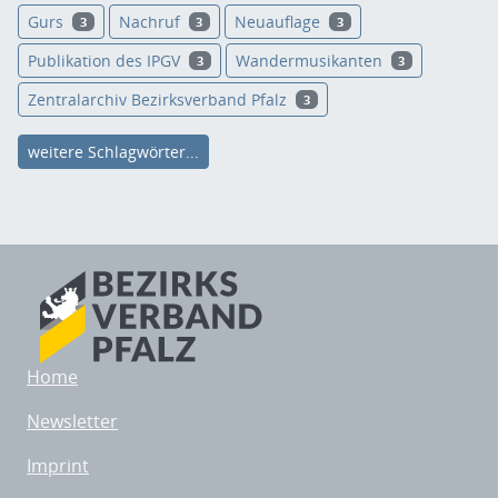
Gurs
Nachruf
Neuauflage
3
3
3
Publikation des IPGV
Wandermusikanten
3
3
Zentralarchiv Bezirksverband Pfalz
3
weitere Schlagwörter...
Home
Newsletter
Imprint