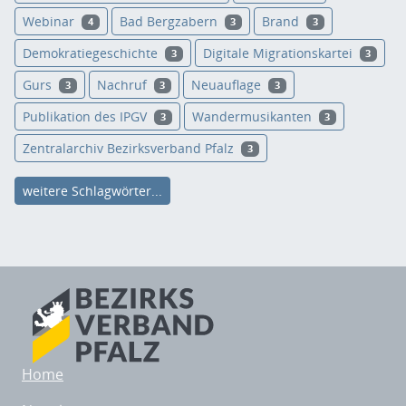
Webinar
Bad Bergzabern
Brand
4
3
3
Demokratiegeschichte
Digitale Migrationskartei
3
3
Gurs
Nachruf
Neuauflage
3
3
3
Publikation des IPGV
Wandermusikanten
3
3
Zentralarchiv Bezirksverband Pfalz
3
weitere Schlagwörter...
Home