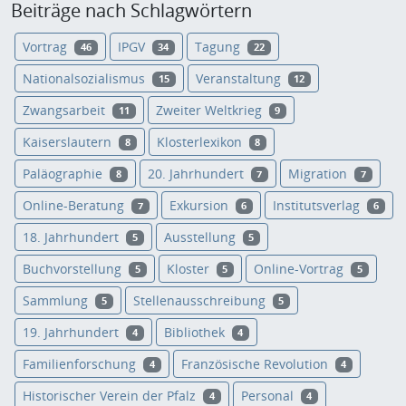
Beiträge nach Schlagwörtern
Vortrag
IPGV
Tagung
46
34
22
Nationalsozialismus
Veranstaltung
15
12
Zwangsarbeit
Zweiter Weltkrieg
11
9
Kaiserslautern
Klosterlexikon
8
8
Paläographie
20. Jahrhundert
Migration
8
7
7
Online-Beratung
Exkursion
Institutsverlag
7
6
6
18. Jahrhundert
Ausstellung
5
5
Buchvorstellung
Kloster
Online-Vortrag
5
5
5
Sammlung
Stellenausschreibung
5
5
19. Jahrhundert
Bibliothek
4
4
Familienforschung
Französische Revolution
4
4
Historischer Verein der Pfalz
Personal
4
4