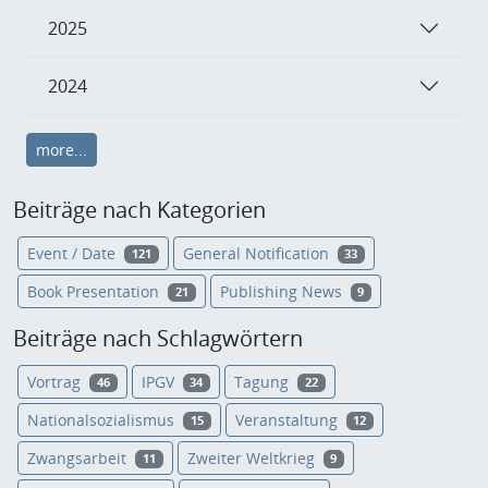
2025
2024
more...
Beiträge nach Kategorien
Event / Date
General Notification
121
33
Book Presentation
Publishing News
21
9
Beiträge nach Schlagwörtern
Vortrag
IPGV
Tagung
46
34
22
Nationalsozialismus
Veranstaltung
15
12
Zwangsarbeit
Zweiter Weltkrieg
11
9