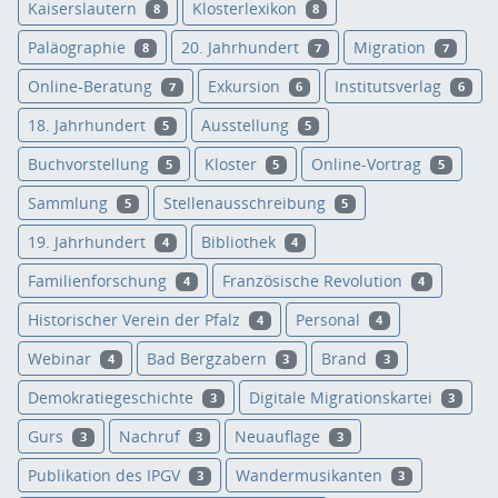
Kaiserslautern
Klosterlexikon
8
8
Paläographie
20. Jahrhundert
Migration
8
7
7
Online-Beratung
Exkursion
Institutsverlag
7
6
6
18. Jahrhundert
Ausstellung
5
5
Buchvorstellung
Kloster
Online-Vortrag
5
5
5
Sammlung
Stellenausschreibung
5
5
19. Jahrhundert
Bibliothek
4
4
Familienforschung
Französische Revolution
4
4
Historischer Verein der Pfalz
Personal
4
4
Webinar
Bad Bergzabern
Brand
4
3
3
Demokratiegeschichte
Digitale Migrationskartei
3
3
Gurs
Nachruf
Neuauflage
3
3
3
Publikation des IPGV
Wandermusikanten
3
3