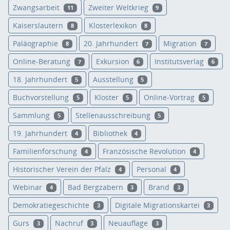
Zwangsarbeit
Zweiter Weltkrieg
11
9
Kaiserslautern
Klosterlexikon
8
8
Paläographie
20. Jahrhundert
Migration
8
7
7
Online-Beratung
Exkursion
Institutsverlag
7
6
6
18. Jahrhundert
Ausstellung
5
5
Buchvorstellung
Kloster
Online-Vortrag
5
5
5
Sammlung
Stellenausschreibung
5
5
19. Jahrhundert
Bibliothek
4
4
Familienforschung
Französische Revolution
4
4
Historischer Verein der Pfalz
Personal
4
4
Webinar
Bad Bergzabern
Brand
4
3
3
Demokratiegeschichte
Digitale Migrationskartei
3
3
Gurs
Nachruf
Neuauflage
3
3
3