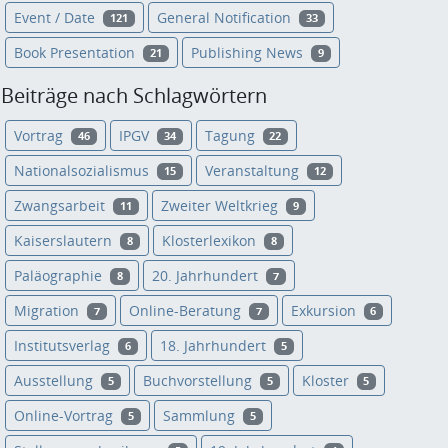
Event / Date
General Notification
121
33
Book Presentation
Publishing News
21
9
Beiträge nach Schlagwörtern
Vortrag
IPGV
Tagung
46
34
22
Nationalsozialismus
Veranstaltung
15
12
Zwangsarbeit
Zweiter Weltkrieg
11
9
Kaiserslautern
Klosterlexikon
8
8
Paläographie
20. Jahrhundert
8
7
Migration
Online-Beratung
Exkursion
7
7
6
Institutsverlag
18. Jahrhundert
6
5
Ausstellung
Buchvorstellung
Kloster
5
5
5
Online-Vortrag
Sammlung
5
5