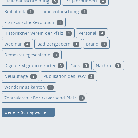
Stellenausschreibung
19. Jahrhundert
5
4
Bibliothek
Familienforschung
4
4
Französische Revolution
4
Historischer Verein der Pfalz
Personal
4
4
Webinar
Bad Bergzabern
Brand
4
3
3
Demokratiegeschichte
3
Digitale Migrationskartei
Gurs
Nachruf
3
3
3
Neuauflage
Publikation des IPGV
3
3
Wandermusikanten
3
Zentralarchiv Bezirksverband Pfalz
3
weitere Schlagwörter...