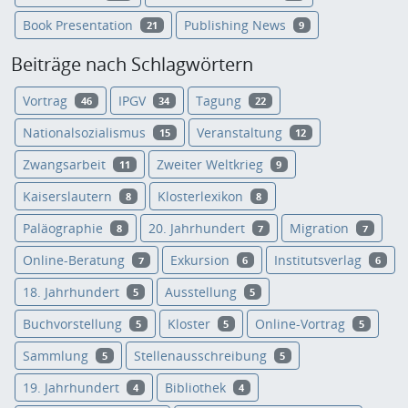
Book Presentation
Publishing News
21
9
Beiträge nach Schlagwörtern
Vortrag
IPGV
Tagung
46
34
22
Nationalsozialismus
Veranstaltung
15
12
Zwangsarbeit
Zweiter Weltkrieg
11
9
Kaiserslautern
Klosterlexikon
8
8
Paläographie
20. Jahrhundert
Migration
8
7
7
Online-Beratung
Exkursion
Institutsverlag
7
6
6
18. Jahrhundert
Ausstellung
5
5
Buchvorstellung
Kloster
Online-Vortrag
5
5
5
Sammlung
Stellenausschreibung
5
5
19. Jahrhundert
Bibliothek
4
4