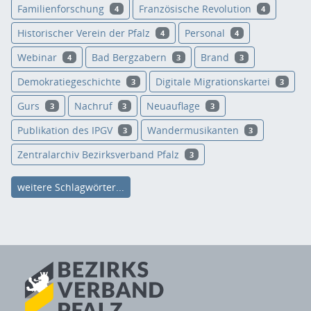
Familienforschung
Französische Revolution
4
4
Historischer Verein der Pfalz
Personal
4
4
Webinar
Bad Bergzabern
Brand
4
3
3
Demokratiegeschichte
Digitale Migrationskartei
3
3
Gurs
Nachruf
Neuauflage
3
3
3
Publikation des IPGV
Wandermusikanten
3
3
Zentralarchiv Bezirksverband Pfalz
3
weitere Schlagwörter...