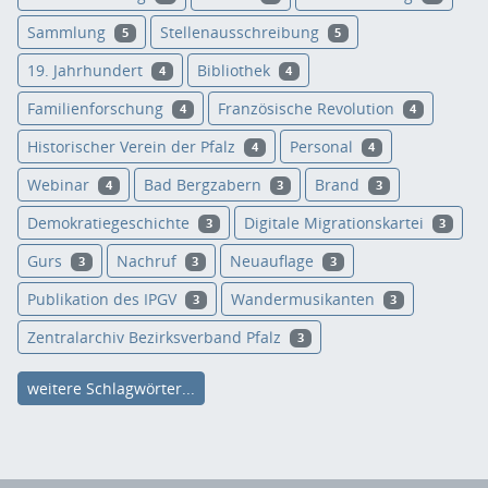
Sammlung
Stellenausschreibung
5
5
19. Jahrhundert
Bibliothek
4
4
Familienforschung
Französische Revolution
4
4
Historischer Verein der Pfalz
Personal
4
4
Webinar
Bad Bergzabern
Brand
4
3
3
Demokratiegeschichte
Digitale Migrationskartei
3
3
Gurs
Nachruf
Neuauflage
3
3
3
Publikation des IPGV
Wandermusikanten
3
3
Zentralarchiv Bezirksverband Pfalz
3
weitere Schlagwörter...