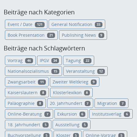
Beiträge nach Kategorien
Event / Date
General Notification
121
33
Book Presentation
Publishing News
21
9
Beiträge nach Schlagwörtern
Vortrag
IPGV
Tagung
46
34
22
Nationalsozialismus
Veranstaltung
15
12
Zwangsarbeit
Zweiter Weltkrieg
11
9
Kaiserslautern
Klosterlexikon
8
8
Paläographie
20. Jahrhundert
Migration
8
7
7
Online-Beratung
Exkursion
Institutsverlag
7
6
6
18. Jahrhundert
Ausstellung
5
5
Buchvorstellung
Kloster
Online-Vortrag
5
5
5