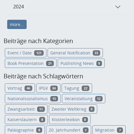
2024
more...
Beiträge nach Kategorien
Event / Date
General Notification
121
33
Book Presentation
Publishing News
21
9
Beiträge nach Schlagwörtern
Vortrag
IPGV
Tagung
46
34
22
Nationalsozialismus
Veranstaltung
15
12
Zwangsarbeit
Zweiter Weltkrieg
11
9
Kaiserslautern
Klosterlexikon
8
8
Paläographie
20. Jahrhundert
Migration
8
7
7