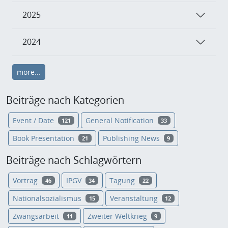
2025
2024
more...
Beiträge nach Kategorien
Event / Date
General Notification
121
33
Book Presentation
Publishing News
21
9
Beiträge nach Schlagwörtern
Vortrag
IPGV
Tagung
46
34
22
Nationalsozialismus
Veranstaltung
15
12
Zwangsarbeit
Zweiter Weltkrieg
11
9