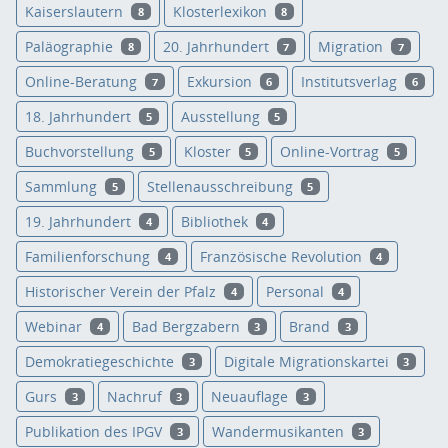
Kaiserslautern
Klosterlexikon
8
8
Paläographie
20. Jahrhundert
Migration
8
7
7
Online-Beratung
Exkursion
Institutsverlag
7
6
6
18. Jahrhundert
Ausstellung
5
5
Buchvorstellung
Kloster
Online-Vortrag
5
5
5
Sammlung
Stellenausschreibung
5
5
19. Jahrhundert
Bibliothek
4
4
Familienforschung
Französische Revolution
4
4
Historischer Verein der Pfalz
Personal
4
4
Webinar
Bad Bergzabern
Brand
4
3
3
Demokratiegeschichte
Digitale Migrationskartei
3
3
Gurs
Nachruf
Neuauflage
3
3
3
Publikation des IPGV
Wandermusikanten
3
3