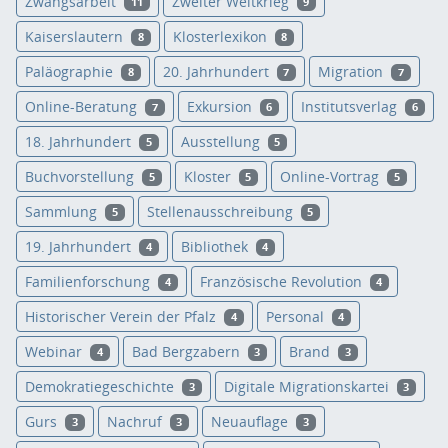
Zwangsarbeit
Zweiter Weltkrieg
11
9
Kaiserslautern
Klosterlexikon
8
8
Paläographie
20. Jahrhundert
Migration
8
7
7
Online-Beratung
Exkursion
Institutsverlag
7
6
6
18. Jahrhundert
Ausstellung
5
5
Buchvorstellung
Kloster
Online-Vortrag
5
5
5
Sammlung
Stellenausschreibung
5
5
19. Jahrhundert
Bibliothek
4
4
Familienforschung
Französische Revolution
4
4
Historischer Verein der Pfalz
Personal
4
4
Webinar
Bad Bergzabern
Brand
4
3
3
Demokratiegeschichte
Digitale Migrationskartei
3
3
Gurs
Nachruf
Neuauflage
3
3
3