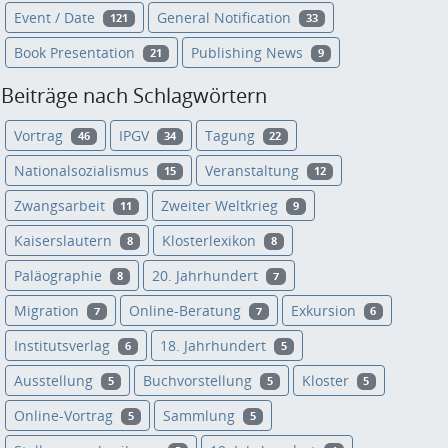
Event / Date
General Notification
121
33
Book Presentation
Publishing News
21
9
Beiträge nach Schlagwörtern
Vortrag
IPGV
Tagung
46
34
22
Nationalsozialismus
Veranstaltung
15
12
Zwangsarbeit
Zweiter Weltkrieg
11
9
Kaiserslautern
Klosterlexikon
8
8
Paläographie
20. Jahrhundert
8
7
Migration
Online-Beratung
Exkursion
7
7
6
Institutsverlag
18. Jahrhundert
6
5
Ausstellung
Buchvorstellung
Kloster
5
5
5
Online-Vortrag
Sammlung
5
5