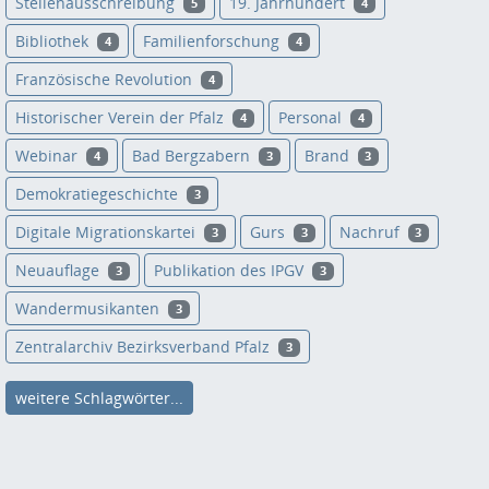
Stellenausschreibung
19. Jahrhundert
5
4
Bibliothek
Familienforschung
4
4
Französische Revolution
4
Historischer Verein der Pfalz
Personal
4
4
Webinar
Bad Bergzabern
Brand
4
3
3
Demokratiegeschichte
3
Digitale Migrationskartei
Gurs
Nachruf
3
3
3
Neuauflage
Publikation des IPGV
3
3
Wandermusikanten
3
Zentralarchiv Bezirksverband Pfalz
3
weitere Schlagwörter...