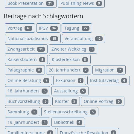
Book Presentation
Publishing News
21
9
Beiträge nach Schlagwörtern
Vortrag
IPGV
Tagung
46
34
22
Nationalsozialismus
Veranstaltung
15
12
Zwangsarbeit
Zweiter Weltkrieg
11
9
Kaiserslautern
Klosterlexikon
8
8
Paläographie
20. Jahrhundert
Migration
8
7
7
Online-Beratung
Exkursion
Institutsverlag
7
6
6
18. Jahrhundert
Ausstellung
5
5
Buchvorstellung
Kloster
Online-Vortrag
5
5
5
Sammlung
Stellenausschreibung
5
5
19. Jahrhundert
Bibliothek
4
4
Familienforschung
Französische Revolution
4
4