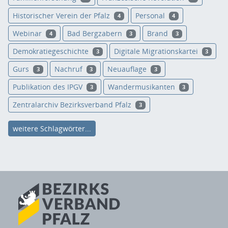
Historischer Verein der Pfalz
Personal
4
4
Webinar
Bad Bergzabern
Brand
4
3
3
Demokratiegeschichte
Digitale Migrationskartei
3
3
Gurs
Nachruf
Neuauflage
3
3
3
Publikation des IPGV
Wandermusikanten
3
3
Zentralarchiv Bezirksverband Pfalz
3
weitere Schlagwörter...