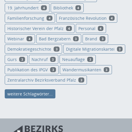
19. Jahrhundert
Bibliothek
4
4
Familienforschung
Französische Revolution
4
4
Historischer Verein der Pfalz
Personal
4
4
Webinar
Bad Bergzabern
Brand
4
3
3
Demokratiegeschichte
Digitale Migrationskartei
3
3
Gurs
Nachruf
Neuauflage
3
3
3
Publikation des IPGV
Wandermusikanten
3
3
Zentralarchiv Bezirksverband Pfalz
3
weitere Schlagwörter...