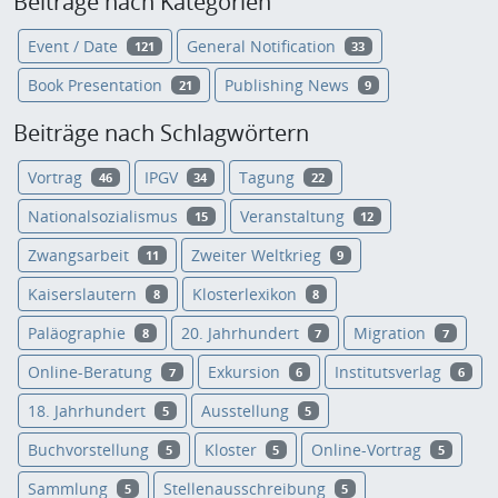
Beiträge nach Kategorien
Event / Date
General Notification
121
33
Book Presentation
Publishing News
21
9
Beiträge nach Schlagwörtern
Vortrag
IPGV
Tagung
46
34
22
Nationalsozialismus
Veranstaltung
15
12
Zwangsarbeit
Zweiter Weltkrieg
11
9
Kaiserslautern
Klosterlexikon
8
8
Paläographie
20. Jahrhundert
Migration
8
7
7
Online-Beratung
Exkursion
Institutsverlag
7
6
6
18. Jahrhundert
Ausstellung
5
5
Buchvorstellung
Kloster
Online-Vortrag
5
5
5
Sammlung
Stellenausschreibung
5
5