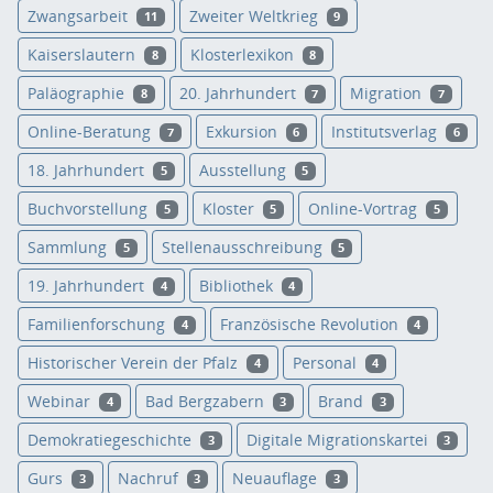
Zwangsarbeit
Zweiter Weltkrieg
11
9
Kaiserslautern
Klosterlexikon
8
8
Paläographie
20. Jahrhundert
Migration
8
7
7
Online-Beratung
Exkursion
Institutsverlag
7
6
6
18. Jahrhundert
Ausstellung
5
5
Buchvorstellung
Kloster
Online-Vortrag
5
5
5
Sammlung
Stellenausschreibung
5
5
19. Jahrhundert
Bibliothek
4
4
Familienforschung
Französische Revolution
4
4
Historischer Verein der Pfalz
Personal
4
4
Webinar
Bad Bergzabern
Brand
4
3
3
Demokratiegeschichte
Digitale Migrationskartei
3
3
Gurs
Nachruf
Neuauflage
3
3
3