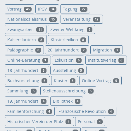
Vortrag
IPGV
Tagung
46
34
22
Nationalsozialismus
Veranstaltung
15
12
Zwangsarbeit
Zweiter Weltkrieg
11
9
Kaiserslautern
Klosterlexikon
8
8
Paläographie
20. Jahrhundert
Migration
8
7
7
Online-Beratung
Exkursion
Institutsverlag
7
6
6
18. Jahrhundert
Ausstellung
5
5
Buchvorstellung
Kloster
Online-Vortrag
5
5
5
Sammlung
Stellenausschreibung
5
5
19. Jahrhundert
Bibliothek
4
4
Familienforschung
Französische Revolution
4
4
Historischer Verein der Pfalz
Personal
4
4