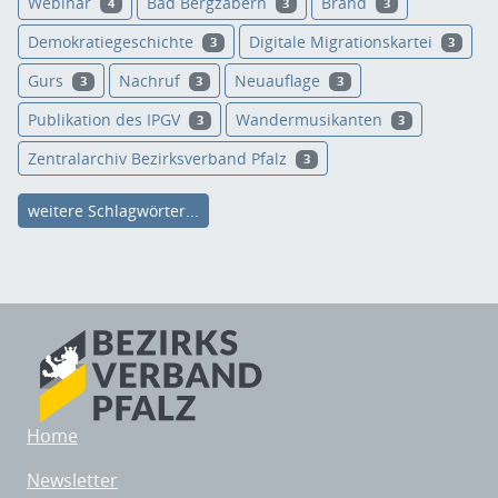
Webinar
Bad Bergzabern
Brand
4
3
3
Demokratiegeschichte
Digitale Migrationskartei
3
3
Gurs
Nachruf
Neuauflage
3
3
3
Publikation des IPGV
Wandermusikanten
3
3
Zentralarchiv Bezirksverband Pfalz
3
weitere Schlagwörter...
Home
Newsletter