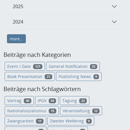
2025
2024
more...
Beiträge nach Kategorien
Event / Date
General Notification
121
33
Book Presentation
Publishing News
21
9
Beiträge nach Schlagwörtern
Vortrag
IPGV
Tagung
46
34
22
Nationalsozialismus
Veranstaltung
15
12
Zwangsarbeit
Zweiter Weltkrieg
11
9