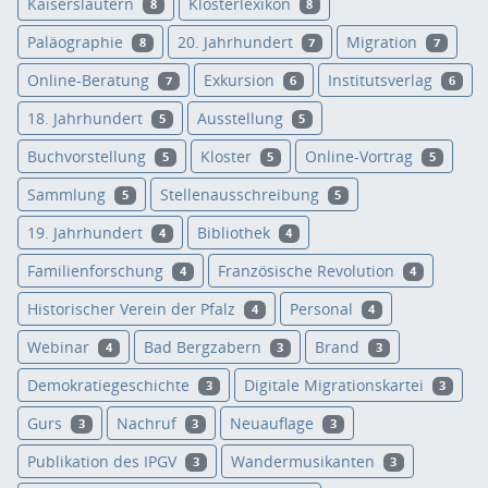
Kaiserslautern
Klosterlexikon
8
8
Paläographie
20. Jahrhundert
Migration
8
7
7
Online-Beratung
Exkursion
Institutsverlag
7
6
6
18. Jahrhundert
Ausstellung
5
5
Buchvorstellung
Kloster
Online-Vortrag
5
5
5
Sammlung
Stellenausschreibung
5
5
19. Jahrhundert
Bibliothek
4
4
Familienforschung
Französische Revolution
4
4
Historischer Verein der Pfalz
Personal
4
4
Webinar
Bad Bergzabern
Brand
4
3
3
Demokratiegeschichte
Digitale Migrationskartei
3
3
Gurs
Nachruf
Neuauflage
3
3
3
Publikation des IPGV
Wandermusikanten
3
3