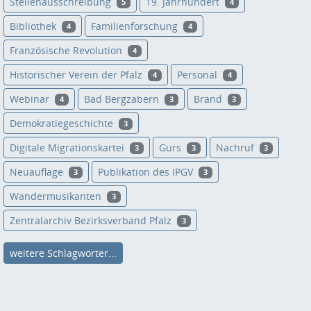
Stellenausschreibung
19. Jahrhundert
5
4
Bibliothek
Familienforschung
4
4
Französische Revolution
4
Historischer Verein der Pfalz
Personal
4
4
Webinar
Bad Bergzabern
Brand
4
3
3
Demokratiegeschichte
3
Digitale Migrationskartei
Gurs
Nachruf
3
3
3
Neuauflage
Publikation des IPGV
3
3
Wandermusikanten
3
Zentralarchiv Bezirksverband Pfalz
3
weitere Schlagwörter...