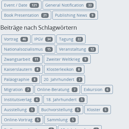
Event / Date
General Notification
121
33
Book Presentation
Publishing News
21
9
Beiträge nach Schlagwörtern
Vortrag
IPGV
Tagung
46
34
22
Nationalsozialismus
Veranstaltung
15
12
Zwangsarbeit
Zweiter Weltkrieg
11
9
Kaiserslautern
Klosterlexikon
8
8
Paläographie
20. Jahrhundert
8
7
Migration
Online-Beratung
Exkursion
7
7
6
Institutsverlag
18. Jahrhundert
6
5
Ausstellung
Buchvorstellung
Kloster
5
5
5
Online-Vortrag
Sammlung
5
5