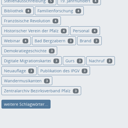
Stellenausschreibung
19. Jahrhundert
5
4
Bibliothek
Familienforschung
4
4
Französische Revolution
4
Historischer Verein der Pfalz
Personal
4
4
Webinar
Bad Bergzabern
Brand
4
3
3
Demokratiegeschichte
3
Digitale Migrationskartei
Gurs
Nachruf
3
3
3
Neuauflage
Publikation des IPGV
3
3
Wandermusikanten
3
Zentralarchiv Bezirksverband Pfalz
3
weitere Schlagwörter...