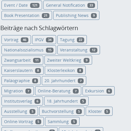
Event / Date
General Notification
121
33
Book Presentation
Publishing News
21
9
Beiträge nach Schlagwörtern
Vortrag
IPGV
Tagung
46
34
22
Nationalsozialismus
Veranstaltung
15
12
Zwangsarbeit
Zweiter Weltkrieg
11
9
Kaiserslautern
Klosterlexikon
8
8
Paläographie
20. Jahrhundert
8
7
Migration
Online-Beratung
Exkursion
7
7
6
Institutsverlag
18. Jahrhundert
6
5
Ausstellung
Buchvorstellung
Kloster
5
5
5
Online-Vortrag
Sammlung
5
5