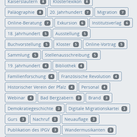
Kaiserslautern
Klosterlexikon
8
8
Paläographie
20. Jahrhundert
Migration
8
7
7
Online-Beratung
Exkursion
Institutsverlag
7
6
6
18. Jahrhundert
Ausstellung
5
5
Buchvorstellung
Kloster
Online-Vortrag
5
5
5
Sammlung
Stellenausschreibung
5
5
19. Jahrhundert
Bibliothek
4
4
Familienforschung
Französische Revolution
4
4
Historischer Verein der Pfalz
Personal
4
4
Webinar
Bad Bergzabern
Brand
4
3
3
Demokratiegeschichte
Digitale Migrationskartei
3
3
Gurs
Nachruf
Neuauflage
3
3
3
Publikation des IPGV
Wandermusikanten
3
3