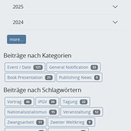
2025
2024
more...
Beiträge nach Kategorien
Event / Date
General Notification
121
33
Book Presentation
Publishing News
21
9
Beiträge nach Schlagwörtern
Vortrag
IPGV
Tagung
46
34
22
Nationalsozialismus
Veranstaltung
15
12
Zwangsarbeit
Zweiter Weltkrieg
11
9