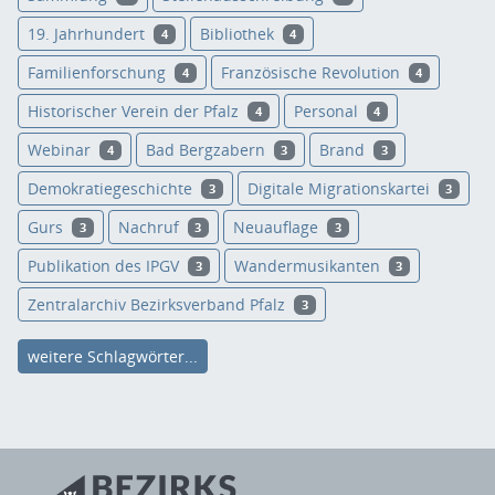
19. Jahrhundert
Bibliothek
4
4
Familienforschung
Französische Revolution
4
4
Historischer Verein der Pfalz
Personal
4
4
Webinar
Bad Bergzabern
Brand
4
3
3
Demokratiegeschichte
Digitale Migrationskartei
3
3
Gurs
Nachruf
Neuauflage
3
3
3
Publikation des IPGV
Wandermusikanten
3
3
Zentralarchiv Bezirksverband Pfalz
3
weitere Schlagwörter...