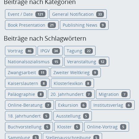
Beiträge nach Kategorien
Event / Date
General Notification
121
33
Book Presentation
Publishing News
21
9
Beiträge nach Schlagwörtern
Vortrag
IPGV
Tagung
46
34
22
Nationalsozialismus
Veranstaltung
15
12
Zwangsarbeit
Zweiter Weltkrieg
11
9
Kaiserslautern
Klosterlexikon
8
8
Paläographie
20. Jahrhundert
Migration
8
7
7
Online-Beratung
Exkursion
Institutsverlag
7
6
6
18. Jahrhundert
Ausstellung
5
5
Buchvorstellung
Kloster
Online-Vortrag
5
5
5
Sammlung
Stellenausschreibung
5
5