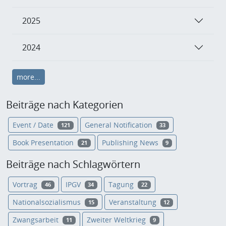
2025
2024
more...
Beiträge nach Kategorien
Event / Date
General Notification
121
33
Book Presentation
Publishing News
21
9
Beiträge nach Schlagwörtern
Vortrag
IPGV
Tagung
46
34
22
Nationalsozialismus
Veranstaltung
15
12
Zwangsarbeit
Zweiter Weltkrieg
11
9