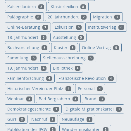
Kaiserslautern
Klosterlexikon
8
8
Paläographie
20. Jahrhundert
Migration
8
7
7
Online-Beratung
Exkursion
Institutsverlag
7
6
6
18. Jahrhundert
Ausstellung
5
5
Buchvorstellung
Kloster
Online-Vortrag
5
5
5
Sammlung
Stellenausschreibung
5
5
19. Jahrhundert
Bibliothek
4
4
Familienforschung
Französische Revolution
4
4
Historischer Verein der Pfalz
Personal
4
4
Webinar
Bad Bergzabern
Brand
4
3
3
Demokratiegeschichte
Digitale Migrationskartei
3
3
Gurs
Nachruf
Neuauflage
3
3
3
Publikation des IPGV
Wandermusikanten
3
3