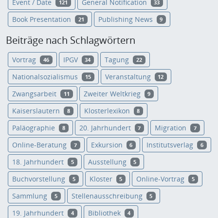
Event / Date
General Notification
121
33
Book Presentation
Publishing News
21
9
Beiträge nach Schlagwörtern
Vortrag
IPGV
Tagung
46
34
22
Nationalsozialismus
Veranstaltung
15
12
Zwangsarbeit
Zweiter Weltkrieg
11
9
Kaiserslautern
Klosterlexikon
8
8
Paläographie
20. Jahrhundert
Migration
8
7
7
Online-Beratung
Exkursion
Institutsverlag
7
6
6
18. Jahrhundert
Ausstellung
5
5
Buchvorstellung
Kloster
Online-Vortrag
5
5
5
Sammlung
Stellenausschreibung
5
5
19. Jahrhundert
Bibliothek
4
4