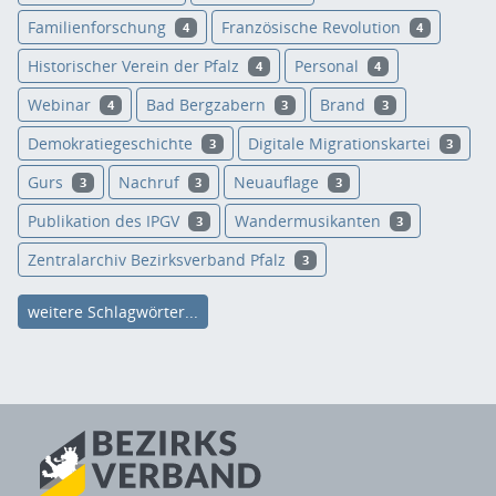
Familienforschung
Französische Revolution
4
4
Historischer Verein der Pfalz
Personal
4
4
Webinar
Bad Bergzabern
Brand
4
3
3
Demokratiegeschichte
Digitale Migrationskartei
3
3
Gurs
Nachruf
Neuauflage
3
3
3
Publikation des IPGV
Wandermusikanten
3
3
Zentralarchiv Bezirksverband Pfalz
3
weitere Schlagwörter...