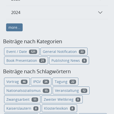
2024
more...
Beiträge nach Kategorien
Event / Date
General Notification
121
33
Book Presentation
Publishing News
21
9
Beiträge nach Schlagwörtern
Vortrag
IPGV
Tagung
46
34
22
Nationalsozialismus
Veranstaltung
15
12
Zwangsarbeit
Zweiter Weltkrieg
11
9
Kaiserslautern
Klosterlexikon
8
8