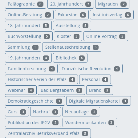
Paläographie
20. Jahrhundert
Migration
8
7
7
Online-Beratung
Exkursion
Institutsverlag
7
6
6
18. Jahrhundert
Ausstellung
5
5
Buchvorstellung
Kloster
Online-Vortrag
5
5
5
Sammlung
Stellenausschreibung
5
5
19. Jahrhundert
Bibliothek
4
4
Familienforschung
Französische Revolution
4
4
Historischer Verein der Pfalz
Personal
4
4
Webinar
Bad Bergzabern
Brand
4
3
3
Demokratiegeschichte
Digitale Migrationskartei
3
3
Gurs
Nachruf
Neuauflage
3
3
3
Publikation des IPGV
Wandermusikanten
3
3
Zentralarchiv Bezirksverband Pfalz
3