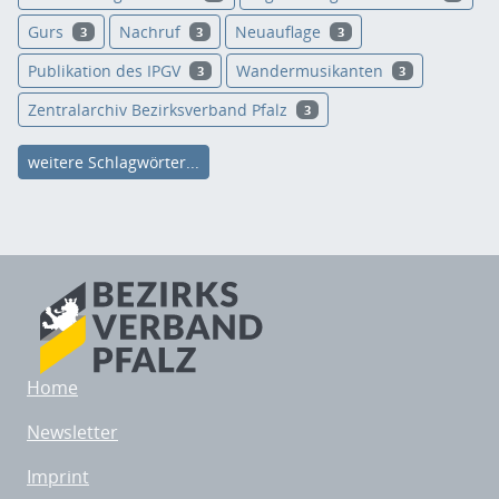
Gurs
Nachruf
Neuauflage
3
3
3
Publikation des IPGV
Wandermusikanten
3
3
Zentralarchiv Bezirksverband Pfalz
3
weitere Schlagwörter...
Home
Newsletter
Imprint