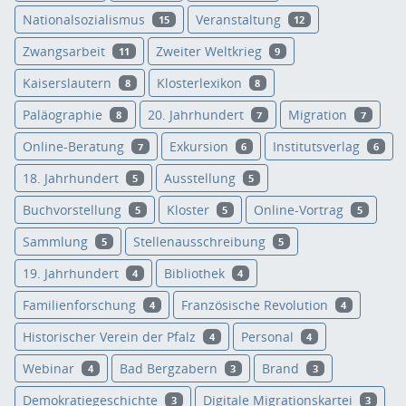
Nationalsozialismus
Veranstaltung
15
12
Zwangsarbeit
Zweiter Weltkrieg
11
9
Kaiserslautern
Klosterlexikon
8
8
Paläographie
20. Jahrhundert
Migration
8
7
7
Online-Beratung
Exkursion
Institutsverlag
7
6
6
18. Jahrhundert
Ausstellung
5
5
Buchvorstellung
Kloster
Online-Vortrag
5
5
5
Sammlung
Stellenausschreibung
5
5
19. Jahrhundert
Bibliothek
4
4
Familienforschung
Französische Revolution
4
4
Historischer Verein der Pfalz
Personal
4
4
Webinar
Bad Bergzabern
Brand
4
3
3
Demokratiegeschichte
Digitale Migrationskartei
3
3