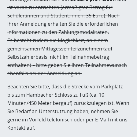
ist vorab zu entrichten (ermäßigter Betrag für
Schüler:innen und Student:innen: 35 Euro). Nach
Ihrer Anmeldung erhalten Sie die erforderlichen
Informationen zu den Zahlungsmodalitäten.
Es besteht zudem die Möglichkeit, an einem
gemeinsamen Mittagessen teilzunehmen (auf
Selbstzahlerbasis, nicht im Teilnahmebetrag
enthalten) – bitte geben Sie Ihren Teilnahmewunsch
ebenfalls bei der Anmeldung an.
Beachten Sie bitte, dass die Strecke vom Parkplatz
bis zum Hambacher Schloss zu Fuß (ca. 10
Minuten/450 Meter bergauf) zurückzulegen ist. Wenn
Sie Bedarf an Unterstützung haben, nehmen Sie
gerne im Vorfeld telefonisch oder per E-Mail mit uns
Kontakt auf.