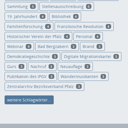
Sammlung
Stellenausschreibung
5
5
19. Jahrhundert
Bibliothek
4
4
Familienforschung
Französische Revolution
4
4
Historischer Verein der Pfalz
Personal
4
4
Webinar
Bad Bergzabern
Brand
4
3
3
Demokratiegeschichte
Digitale Migrationskartei
3
3
Gurs
Nachruf
Neuauflage
3
3
3
Publikation des IPGV
Wandermusikanten
3
3
Zentralarchiv Bezirksverband Pfalz
3
weitere Schlagwörter...