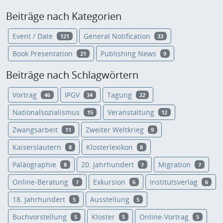
Beiträge nach Kategorien
Event / Date
General Notification
121
33
Book Presentation
Publishing News
21
9
Beiträge nach Schlagwörtern
Vortrag
IPGV
Tagung
46
34
22
Nationalsozialismus
Veranstaltung
15
12
Zwangsarbeit
Zweiter Weltkrieg
11
9
Kaiserslautern
Klosterlexikon
8
8
Paläographie
20. Jahrhundert
Migration
8
7
7
Online-Beratung
Exkursion
Institutsverlag
7
6
6
18. Jahrhundert
Ausstellung
5
5
Buchvorstellung
Kloster
Online-Vortrag
5
5
5