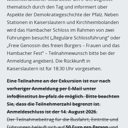
thematisch durch den Tag und informiert über
Aspekte der Demokratiegeschichte der Pfalz. Neben
Stationen in Kaiserslautern und Kirchheimbolanden
wird das Hambacher Schloss im Rahmen von zwei
Führungen besucht („Reguläre Schlossführung“ oder
„Freie Genossin des freien Bürgers – Frauen und das
Hambacher Fest“ – Teilnahmewunsch bitte bei der
Anmeldung angeben). Die Rückkunft in
Kaiserslautern ist für 18:30 Uhr vorgesehen.
Eine Teilnahme an der Exkursion ist nur nach
vorheriger Anmeldung per E-Mail unter
info@institut.bv-pfalz.de möglich. Bitte beachten
Sie, dass die Teilnehmerzahl begrenzt ist.
Anmeldeschluss ist der 14. August 2026.
Der Teilnahmebeitrag für die Busfahrt, Eintritte und
Führungen beläuft sich auf
50 Euro pro Person
und