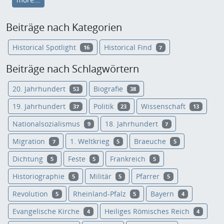
Beiträge nach Kategorien
Historical Spotlight
Historical Find
16
7
Beiträge nach Schlagwörtern
20. Jahrhundert
Biografie
53
38
19. Jahrhundert
Politik
Wissenschaft
37
23
13
Nationalsozialismus
18. Jahrhundert
9
7
Migration
1. Weltkrieg
Braeuche
7
5
5
Dichtung
Feste
Frankreich
5
5
5
Historiographie
Militär
Pfarrer
5
5
5
Revolution
Rheinland-Pfalz
Bayern
5
5
4
Evangelische Kirche
Heiliges Römisches Reich
4
4