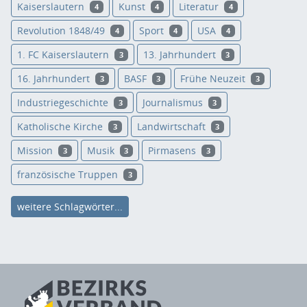
Kaiserslautern
Kunst
Literatur
4
4
4
Revolution 1848/49
Sport
USA
4
4
4
1. FC Kaiserslautern
13. Jahrhundert
3
3
16. Jahrhundert
BASF
Frühe Neuzeit
3
3
3
Industriegeschichte
Journalismus
3
3
Katholische Kirche
Landwirtschaft
3
3
Mission
Musik
Pirmasens
3
3
3
französische Truppen
3
weitere Schlagwörter...