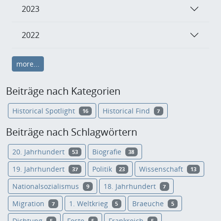
2023
2022
more...
Beiträge nach Kategorien
Historical Spotlight
Historical Find
16
7
Beiträge nach Schlagwörtern
20. Jahrhundert
Biografie
53
38
19. Jahrhundert
Politik
Wissenschaft
37
23
13
Nationalsozialismus
18. Jahrhundert
9
7
Migration
1. Weltkrieg
Braeuche
7
5
5
Dichtung
Feste
Frankreich