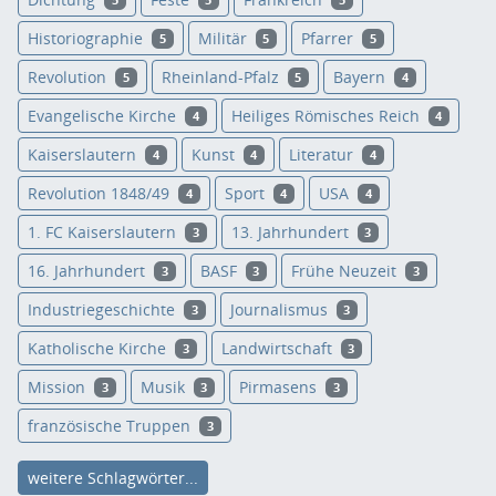
5
5
5
Historiographie
Militär
Pfarrer
5
5
5
Revolution
Rheinland-Pfalz
Bayern
5
5
4
Evangelische Kirche
Heiliges Römisches Reich
4
4
Kaiserslautern
Kunst
Literatur
4
4
4
Revolution 1848/49
Sport
USA
4
4
4
1. FC Kaiserslautern
13. Jahrhundert
3
3
16. Jahrhundert
BASF
Frühe Neuzeit
3
3
3
Industriegeschichte
Journalismus
3
3
Katholische Kirche
Landwirtschaft
3
3
Mission
Musik
Pirmasens
3
3
3
französische Truppen
3
weitere Schlagwörter...