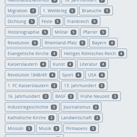
9
7
Migration
1. Weltkrieg
Braeuche
7
5
5
Dichtung
Feste
Frankreich
5
5
5
Historiographie
Militär
Pfarrer
5
5
5
Revolution
Rheinland-Pfalz
Bayern
5
5
4
Evangelische Kirche
Heiliges Römisches Reich
4
4
Kaiserslautern
Kunst
Literatur
4
4
4
Revolution 1848/49
Sport
USA
4
4
4
1. FC Kaiserslautern
13. Jahrhundert
3
3
16. Jahrhundert
BASF
Frühe Neuzeit
3
3
3
Industriegeschichte
Journalismus
3
3
Katholische Kirche
Landwirtschaft
3
3
Mission
Musik
Pirmasens
3
3
3