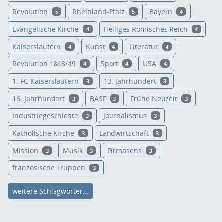
Revolution
Rheinland-Pfalz
Bayern
5
5
4
Evangelische Kirche
Heiliges Römisches Reich
4
4
Kaiserslautern
Kunst
Literatur
4
4
4
Revolution 1848/49
Sport
USA
4
4
4
1. FC Kaiserslautern
13. Jahrhundert
3
3
16. Jahrhundert
BASF
Frühe Neuzeit
3
3
3
Industriegeschichte
Journalismus
3
3
Katholische Kirche
Landwirtschaft
3
3
Mission
Musik
Pirmasens
3
3
3
französische Truppen
3
weitere Schlagwörter...