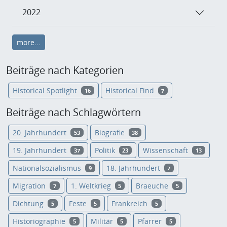
2022
more...
Beiträge nach Kategorien
Historical Spotlight
Historical Find
16
7
Beiträge nach Schlagwörtern
20. Jahrhundert
Biografie
53
38
19. Jahrhundert
Politik
Wissenschaft
37
23
13
Nationalsozialismus
18. Jahrhundert
9
7
Migration
1. Weltkrieg
Braeuche
7
5
5
Dichtung
Feste
Frankreich
5
5
5
Historiographie
Militär
Pfarrer
5
5
5