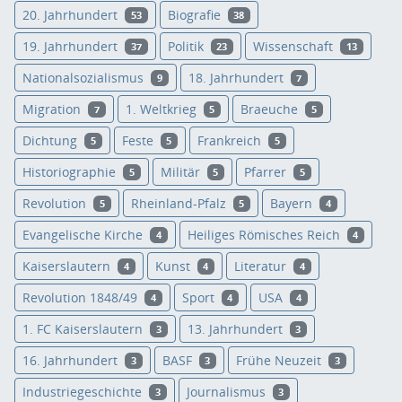
20. Jahrhundert
Biografie
53
38
19. Jahrhundert
Politik
Wissenschaft
37
23
13
Nationalsozialismus
18. Jahrhundert
9
7
Migration
1. Weltkrieg
Braeuche
7
5
5
Dichtung
Feste
Frankreich
5
5
5
Historiographie
Militär
Pfarrer
5
5
5
Revolution
Rheinland-Pfalz
Bayern
5
5
4
Evangelische Kirche
Heiliges Römisches Reich
4
4
Kaiserslautern
Kunst
Literatur
4
4
4
Revolution 1848/49
Sport
USA
4
4
4
1. FC Kaiserslautern
13. Jahrhundert
3
3
16. Jahrhundert
BASF
Frühe Neuzeit
3
3
3
Industriegeschichte
Journalismus
3
3