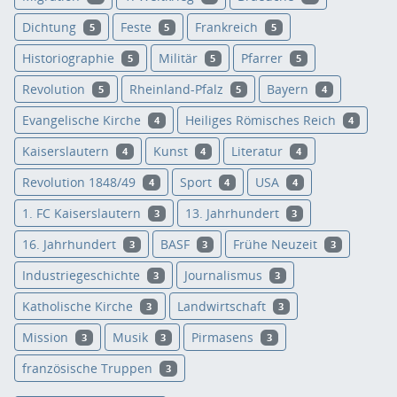
Dichtung
Feste
Frankreich
5
5
5
Historiographie
Militär
Pfarrer
5
5
5
Revolution
Rheinland-Pfalz
Bayern
5
5
4
Evangelische Kirche
Heiliges Römisches Reich
4
4
Kaiserslautern
Kunst
Literatur
4
4
4
Revolution 1848/49
Sport
USA
4
4
4
1. FC Kaiserslautern
13. Jahrhundert
3
3
16. Jahrhundert
BASF
Frühe Neuzeit
3
3
3
Industriegeschichte
Journalismus
3
3
Katholische Kirche
Landwirtschaft
3
3
Mission
Musik
Pirmasens
3
3
3
französische Truppen
3