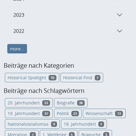
2023
2022
more...
Beiträge nach Kategorien
Historical Spotlight
Historical Find
16
7
Beiträge nach Schlagwörtern
20. Jahrhundert
Biografie
53
38
19. Jahrhundert
Politik
Wissenschaft
37
23
13
Nationalsozialismus
18. Jahrhundert
9
7
Migration
1. Weltkrieg
Braeuche
7
5
5