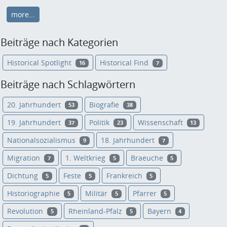
more...
Beiträge nach Kategorien
Historical Spotlight
Historical Find
16
7
Beiträge nach Schlagwörtern
20. Jahrhundert
Biografie
53
38
19. Jahrhundert
Politik
Wissenschaft
37
23
13
Nationalsozialismus
18. Jahrhundert
9
7
Migration
1. Weltkrieg
Braeuche
7
5
5
Dichtung
Feste
Frankreich
5
5
5
Historiographie
Militär
Pfarrer
5
5
5
Revolution
Rheinland-Pfalz
Bayern
5
5
4