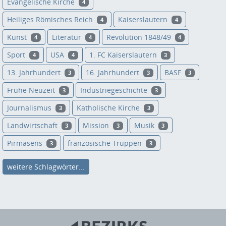
Evangelische Kirche
4
Heiliges Römisches Reich
Kaiserslautern
4
4
Kunst
Literatur
Revolution 1848/49
4
4
4
Sport
USA
1. FC Kaiserslautern
4
4
3
13. Jahrhundert
16. Jahrhundert
BASF
3
3
3
Frühe Neuzeit
Industriegeschichte
3
3
Journalismus
Katholische Kirche
3
3
Landwirtschaft
Mission
Musik
3
3
3
Pirmasens
französische Truppen
3
3
weitere Schlagwörter...