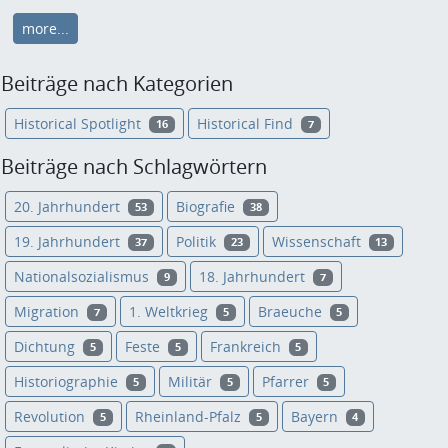
more...
Beiträge nach Kategorien
Historical Spotlight
Historical Find
16
7
Beiträge nach Schlagwörtern
20. Jahrhundert
Biografie
53
38
19. Jahrhundert
Politik
Wissenschaft
37
23
13
Nationalsozialismus
18. Jahrhundert
9
7
Migration
1. Weltkrieg
Braeuche
7
5
5
Dichtung
Feste
Frankreich
5
5
5
Historiographie
Militär
Pfarrer
5
5
5
Revolution
Rheinland-Pfalz
Bayern
5
5
4