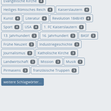
Evangelische Kirche
4
Heiliges Römisches Reich
Kaiserslautern
4
4
Kunst
Literatur
Revolution 1848/49
4
4
4
Sport
USA
1. FC Kaiserslautern
4
4
3
13. Jahrhundert
16. Jahrhundert
BASF
3
3
3
Frühe Neuzeit
Industriegeschichte
3
3
Journalismus
Katholische Kirche
3
3
Landwirtschaft
Mission
Musik
3
3
3
Pirmasens
französische Truppen
3
3
weitere Schlagwörter...