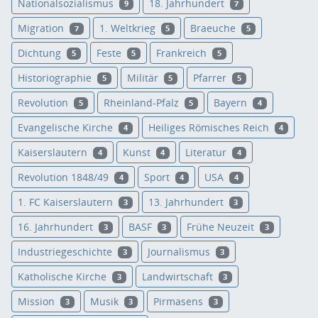
Nationalsozialismus
18. Jahrhundert
9
7
Migration
1. Weltkrieg
Braeuche
7
5
5
Dichtung
Feste
Frankreich
5
5
5
Historiographie
Militär
Pfarrer
5
5
5
Revolution
Rheinland-Pfalz
Bayern
5
5
4
Evangelische Kirche
Heiliges Römisches Reich
4
4
Kaiserslautern
Kunst
Literatur
4
4
4
Revolution 1848/49
Sport
USA
4
4
4
1. FC Kaiserslautern
13. Jahrhundert
3
3
16. Jahrhundert
BASF
Frühe Neuzeit
3
3
3
Industriegeschichte
Journalismus
3
3
Katholische Kirche
Landwirtschaft
3
3
Mission
Musik
Pirmasens
3
3
3